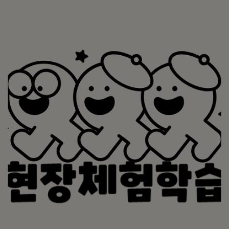
실내캠핑, 설날 및 추석놀이, 김장, 가족운동회, 학부모참여수업(연2회),
블록데이 등