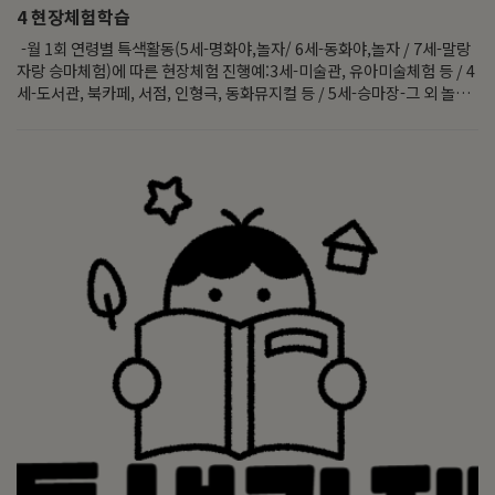
4
현장체험학습
-월 1회 연령별 특색활동(5세-명화야,놀자/ 6세-동화야,놀자 / 7세-말랑
자랑 승마체험)에 따른 현장체험 진행예:3세-미술관, 유아미술체험 등 / 4
세-도서관, 북카페, 서점, 인형극, 동화뮤지컬 등 / 5세-승마장-그 외 놀이
주제에 따른 체험활동 진행예:각종 박물관, 체험관, 과학관 등-계절 및 유
아의 흥미에 따른 체험활동 진행예:식물원, 수확체험, 물놀이장, 놀이공원,
실내놀이터, 숲체험 등-지역사회와 연계한 체험활동 진행예:안전체험관,
건강체험관, 경찰서 및 소방서와 같은 공공기관 등*현장체험학습은 유아
의 흥미와 놀이에 따라 변경될 수 있음